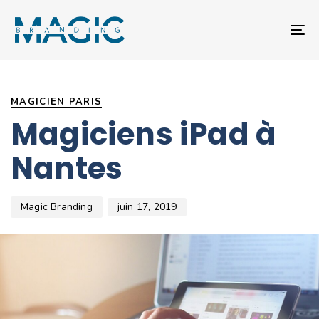
T
NA
Author
Published
PUBLISHED
on:
IN:
MAGICIEN PARIS
Magiciens iPad à
Nantes
Magic Branding
juin 17, 2019